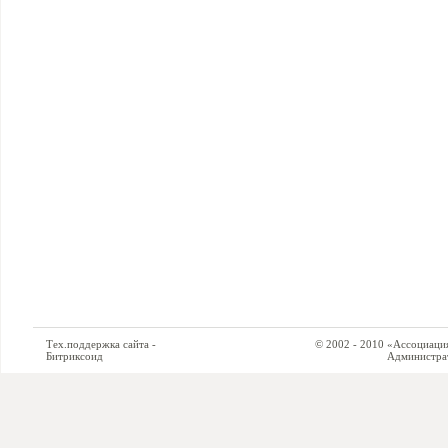
Тех.поддержка сайта -
© 2002 - 2010 «Ассоциация си
Битриксоид
Администратор