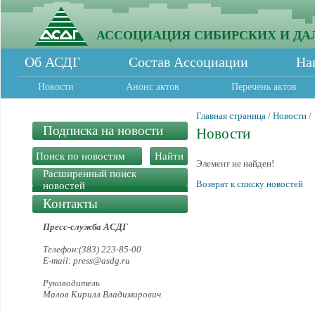
АССОЦИАЦИЯ СИБИРСКИХ И ДА
Об АСДГ
Состав Ассоциации
На
Новости
Анонс актов
Перечень актов
Главная страница
/
Новости
/
Подписка на новости
Новости
Элемент не найден!
Расширенный поиск
Возврат к списку новостей
новостей
Контакты
Пресс-служба АСДГ
Телефон:(383) 223-85-00
E-mail: press@asdg.ru
Руководитель
Малов Кирилл Владимирович