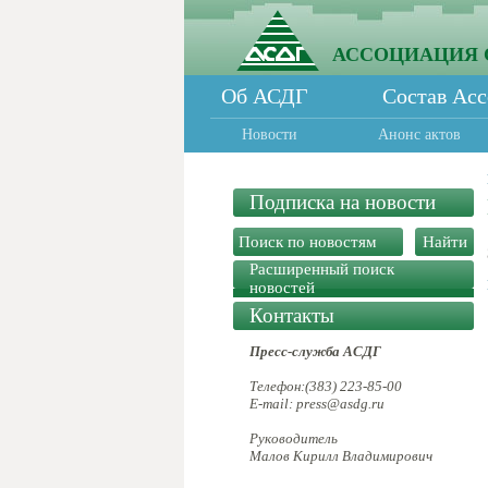
АССОЦИАЦИЯ 
Об АСДГ
Состав Ас
Новости
Анонс актов
Подписка на новости
Расширенный поиск
новостей
Контакты
Пресс-служба АСДГ
Телефон:(383) 223-85-00
E-mail: press@asdg.ru
Руководитель
Малов Кирилл Владимирович