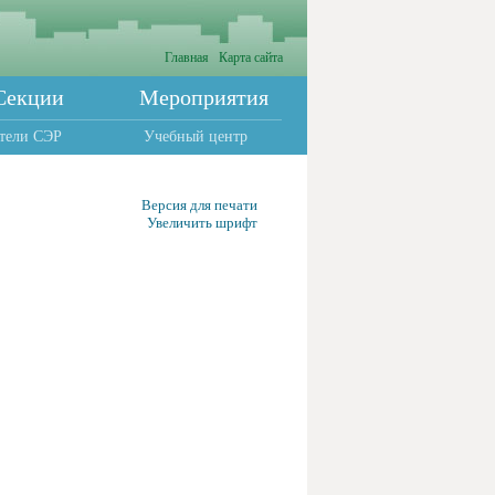
Главная
Карта сайта
Секции
Мероприятия
тели СЭР
Учебный центр
Версия для печати
Увеличить шрифт