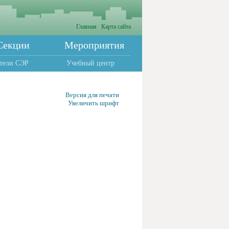
Главная
Карта сайта
Секции
Мероприятия
тели СЭР
Учебный центр
Версия для печати
Увеличить шрифт