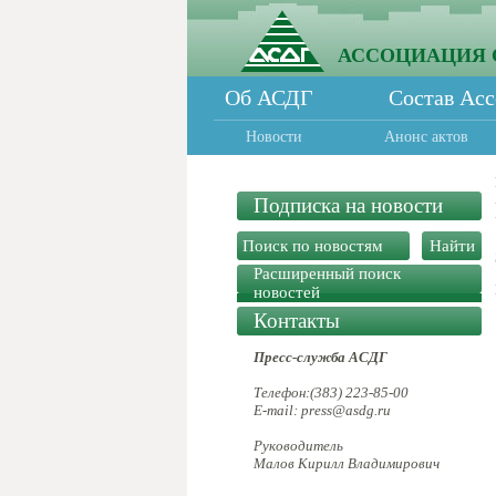
АССОЦИАЦИЯ 
Об АСДГ
Состав Ас
Новости
Анонс актов
Подписка на новости
Расширенный поиск
новостей
Контакты
Пресс-служба АСДГ
Телефон:(383) 223-85-00
E-mail: press@asdg.ru
Руководитель
Малов Кирилл Владимирович