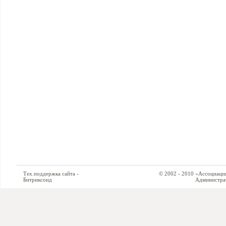
Тех.поддержка сайта -
© 2002 - 2010 «Ассоциация си
Битриксоид
Администратор