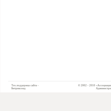
Тех.поддержка сайта -
© 2002 - 2010 «Ассоциация си
Битриксоид
Администратор