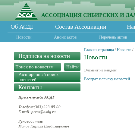
АССОЦИАЦИЯ СИБИРСКИХ И ДА
Об АСДГ
Состав Ассоциации
На
Новости
Анонс актов
Перечень актов
Главная страница
/
Новости
/
Подписка на новости
Новости
Элемент не найден!
Расширенный поиск
Возврат к списку новостей
новостей
Контакты
Пресс-служба АСДГ
Телефон:(383) 223-85-00
E-mail: press@asdg.ru
Руководитель
Малов Кирилл Владимирович