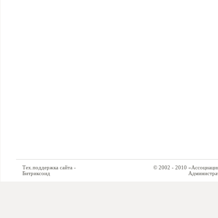
Тех.поддержка сайта -
© 2002 - 2010 «Ассоциация си
Битриксоид
Администратор