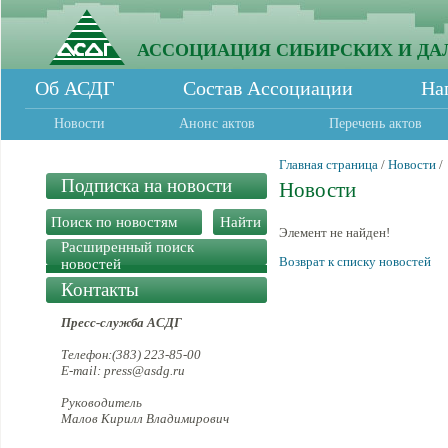
АССОЦИАЦИЯ СИБИРСКИХ И ДА
Об АСДГ
Состав Ассоциации
На
Новости
Анонс актов
Перечень актов
Главная страница
/
Новости
/
Подписка на новости
Новости
Элемент не найден!
Расширенный поиск
Возврат к списку новостей
новостей
Контакты
Пресс-служба АСДГ
Телефон:(383) 223-85-00
E-mail: press@asdg.ru
Руководитель
Малов Кирилл Владимирович