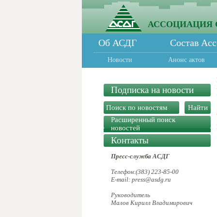
АССОЦИАЦИЯ 
Об АСДГ
Состав Ас
Новости
Анонс актов
Подписка на новости
Расширенный поиск
новостей
Контакты
Пресс-служба АСДГ
Телефон:(383) 223-85-00
E-mail: press@asdg.ru
Руководитель
Малов Кирилл Владимирович