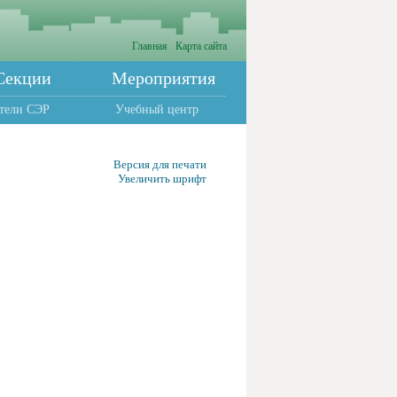
Главная
Карта сайта
Секции
Мероприятия
тели СЭР
Учебный центр
Версия для печати
Увеличить шрифт