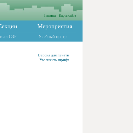
Главная
Карта сайта
Секции
Мероприятия
тели СЭР
Учебный центр
Версия для печати
Увеличить шрифт