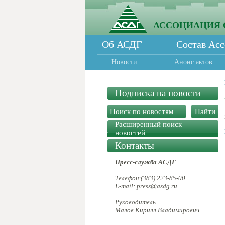
АССОЦИАЦИЯ 
Об АСДГ
Состав Ас
Новости
Анонс актов
Подписка на новости
Расширенный поиск
новостей
Контакты
Пресс-служба АСДГ
Телефон:(383) 223-85-00
E-mail: press@asdg.ru
Руководитель
Малов Кирилл Владимирович