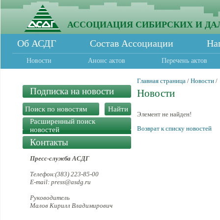
АССОЦИАЦИЯ СИБИРСКИХ И ДА
Об АСДГ
Состав Ассоциации
На
Новости
Анонс актов
Перечень актов
Главная страница
/
Новости
/
Подписка на новости
Новости
Элемент не найден!
Расширенный поиск
Возврат к списку новостей
новостей
Контакты
Пресс-служба АСДГ
Телефон:(383) 223-85-00
E-mail: press@asdg.ru
Руководитель
Малов Кирилл Владимирович