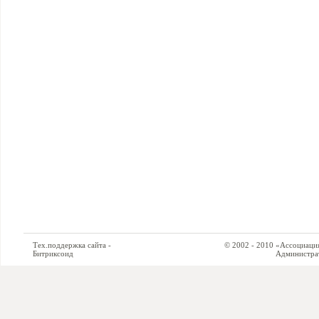
Тех.поддержка сайта -
© 2002 - 2010 «Ассоциация си
Битриксоид
Администратор