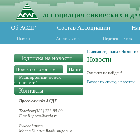
АССОЦИАЦИЯ СИБИРСКИХ И ДА
Об АСДГ
Состав Ассоциации
На
Новости
Анонс актов
Перечень актов
Главная страница
/
Новости
/
Подписка на новости
Новости
Элемент не найден!
Расширенный поиск
Возврат к списку новостей
новостей
Контакты
Пресс-служба АСДГ
Телефон:(383) 223-85-00
E-mail: press@asdg.ru
Руководитель
Малов Кирилл Владимирович