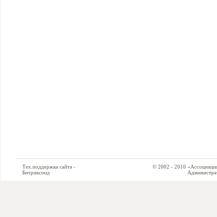
Тех.поддержка сайта -
© 2002 - 2010 «Ассоциация си
Битриксоид
Администратор