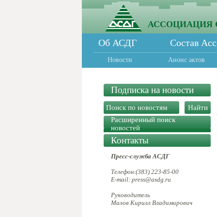
АССОЦИАЦИЯ 
Об АСДГ
Состав Ас
Новости
Анонс актов
Подписка на новости
Расширенный поиск
новостей
Контакты
Пресс-служба АСДГ
Телефон:(383) 223-85-00
E-mail: press@asdg.ru
Руководитель
Малов Кирилл Владимирович