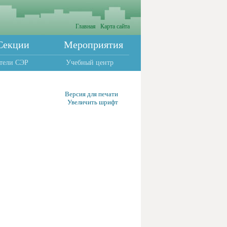
Главная
Карта сайта
Секции
Мероприятия
тели СЭР
Учебный центр
Версия для печати
Увеличить шрифт