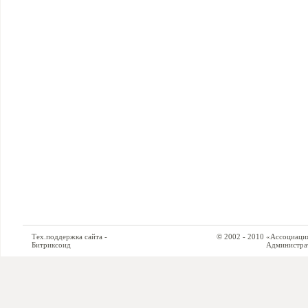
Тех.поддержка сайта -
© 2002 - 2010 «Ассоциация си
Битриксоид
Администратор