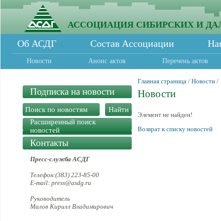
АССОЦИАЦИЯ СИБИРСКИХ И ДА
Об АСДГ
Состав Ассоциации
На
Новости
Анонс актов
Перечень актов
Главная страница
/
Новости
/
Подписка на новости
Новости
Элемент не найден!
Расширенный поиск
Возврат к списку новостей
новостей
Контакты
Пресс-служба АСДГ
Телефон:(383) 223-85-00
E-mail: press@asdg.ru
Руководитель
Малов Кирилл Владимирович