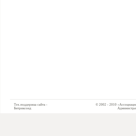
Тех.поддержка сайта -
© 2002 - 2010 «Ассоциация си
Битриксоид
Администратор