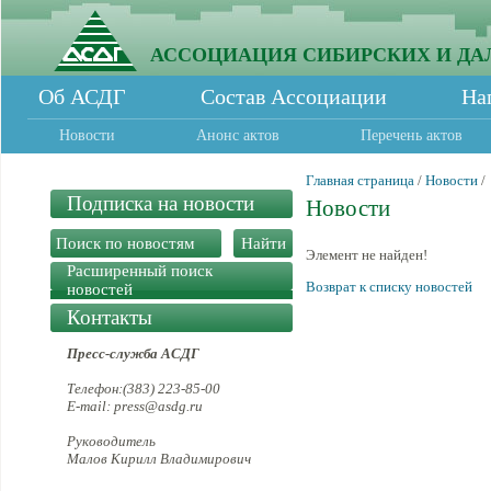
АССОЦИАЦИЯ СИБИРСКИХ И ДА
Об АСДГ
Состав Ассоциации
На
Новости
Анонс актов
Перечень актов
Главная страница
/
Новости
/
Подписка на новости
Новости
Элемент не найден!
Расширенный поиск
Возврат к списку новостей
новостей
Контакты
Пресс-служба АСДГ
Телефон:(383) 223-85-00
E-mail: press@asdg.ru
Руководитель
Малов Кирилл Владимирович