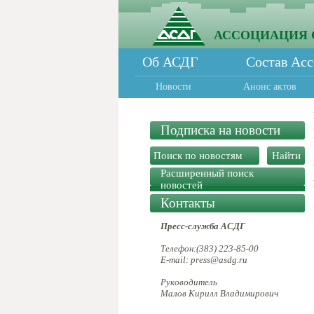
АССОЦИАЦИЯ 
Об АСДГ
Состав Ас
Новости
Анонс актов
Подписка на новости
Расширенный поиск
новостей
Контакты
Пресс-служба АСДГ
Телефон:(383) 223-85-00
E-mail: press@asdg.ru
Руководитель
Малов Кирилл Владимирович