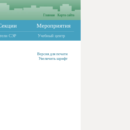
Главная
Карта сайта
Секции
Мероприятия
тели СЭР
Учебный центр
Версия для печати
Увеличить шрифт