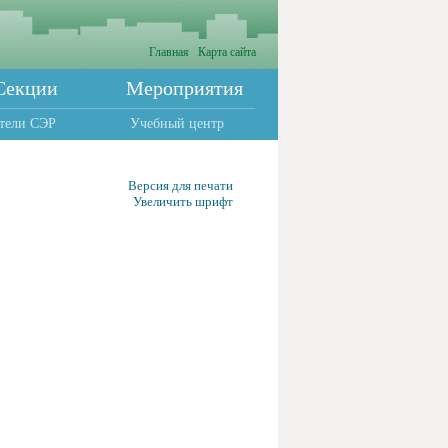
Главная
Карта сайта
Секции
Мероприятия
тели СЭР
Учебный центр
Версия для печати
Увеличить шрифт