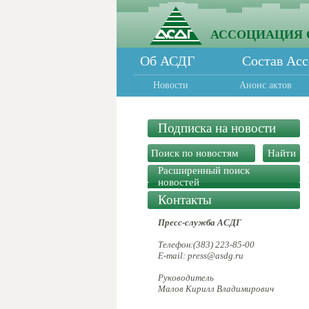
АССОЦИАЦИЯ 
Об АСДГ
Состав Ас
Новости
Анонс актов
Подписка на новости
Расширенный поиск
новостей
Контакты
Пресс-служба АСДГ
Телефон:(383) 223-85-00
E-mail: press@asdg.ru
Руководитель
Малов Кирилл Владимирович