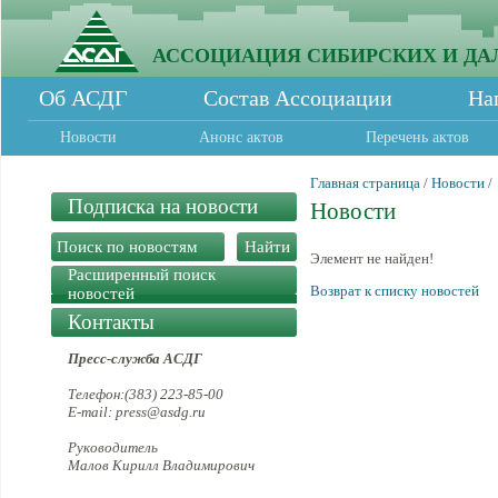
АССОЦИАЦИЯ СИБИРСКИХ И ДА
Об АСДГ
Состав Ассоциации
На
Новости
Анонс актов
Перечень актов
Главная страница
/
Новости
/
Подписка на новости
Новости
Элемент не найден!
Расширенный поиск
Возврат к списку новостей
новостей
Контакты
Пресс-служба АСДГ
Телефон:(383) 223-85-00
E-mail: press@asdg.ru
Руководитель
Малов Кирилл Владимирович