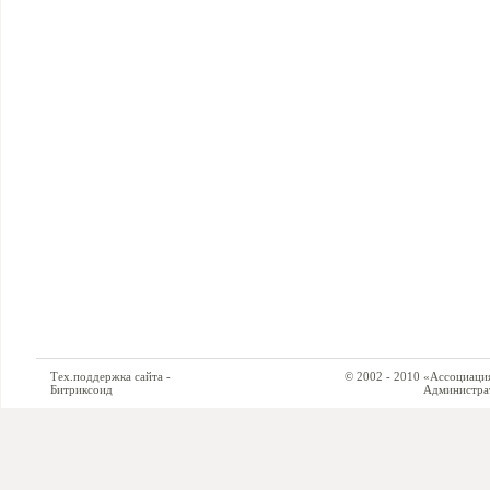
Тех.поддержка сайта -
© 2002 - 2010 «Ассоциация си
Битриксоид
Администратор