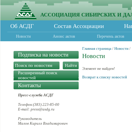
АССОЦИАЦИЯ СИБИРСКИХ И ДА
Об АСДГ
Состав Ассоциации
На
Новости
Анонс актов
Перечень актов
Главная страница
/
Новости
/
Подписка на новости
Новости
Элемент не найден!
Расширенный поиск
Возврат к списку новостей
новостей
Контакты
Пресс-служба АСДГ
Телефон:(383) 223-85-00
E-mail: press@asdg.ru
Руководитель
Малов Кирилл Владимирович