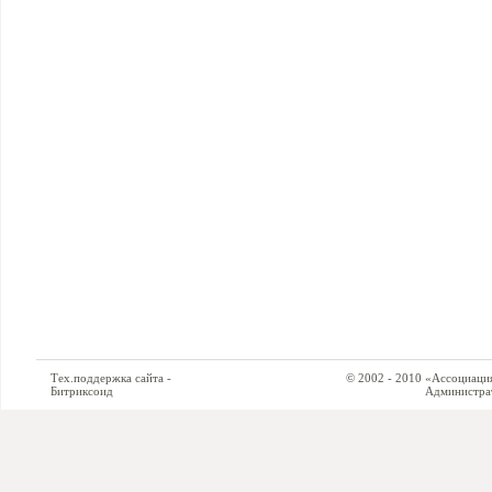
Тех.поддержка сайта -
© 2002 - 2010 «Ассоциация си
Битриксоид
Администратор