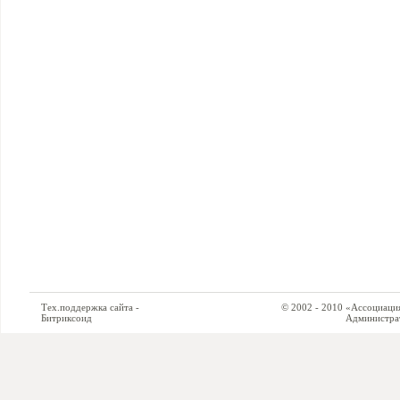
Тех.поддержка сайта -
© 2002 - 2010 «Ассоциация си
Битриксоид
Администратор