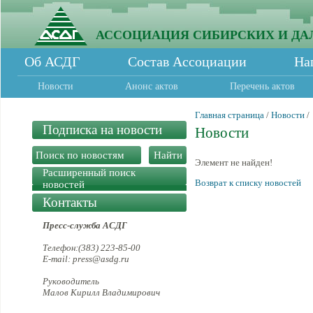
АССОЦИАЦИЯ СИБИРСКИХ И ДА
Об АСДГ
Состав Ассоциации
На
Новости
Анонс актов
Перечень актов
Главная страница
/
Новости
/
Подписка на новости
Новости
Элемент не найден!
Расширенный поиск
Возврат к списку новостей
новостей
Контакты
Пресс-служба АСДГ
Телефон:(383) 223-85-00
E-mail: press@asdg.ru
Руководитель
Малов Кирилл Владимирович