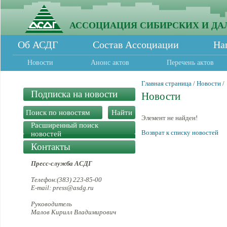
АССОЦИАЦИЯ СИБИРСКИХ И ДА
Об АСДГ
Состав Ассоциации
На
Новости
Анонс актов
Перечень актов
Главная страница
/
Новости
/
Подписка на новости
Новости
Элемент не найден!
Расширенный поиск
Возврат к списку новостей
новостей
Контакты
Пресс-служба АСДГ
Телефон:(383) 223-85-00
E-mail: press@asdg.ru
Руководитель
Малов Кирилл Владимирович