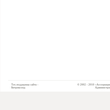
Тех.поддержка сайта -
© 2002 - 2010 «Ассоциация си
Битриксоид
Администратор