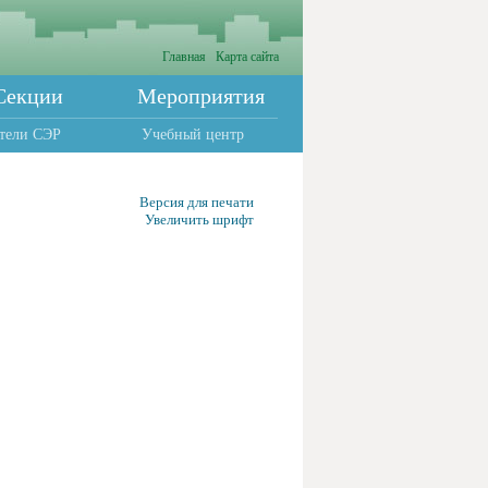
Главная
Карта сайта
Секции
Мероприятия
тели СЭР
Учебный центр
Версия для печати
Увеличить шрифт