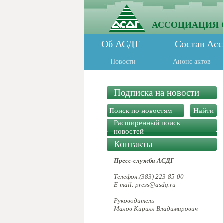
АССОЦИАЦИЯ 
Об АСДГ
Состав Ас
Новости
Анонс актов
Подписка на новости
Расширенный поиск
новостей
Контакты
Пресс-служба АСДГ
Телефон:(383) 223-85-00
E-mail: press@asdg.ru
Руководитель
Малов Кирилл Владимирович