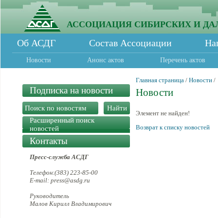
АССОЦИАЦИЯ СИБИРСКИХ И ДА
Об АСДГ
Состав Ассоциации
На
Новости
Анонс актов
Перечень актов
Главная страница
/
Новости
/
Подписка на новости
Новости
Элемент не найден!
Расширенный поиск
Возврат к списку новостей
новостей
Контакты
Пресс-служба АСДГ
Телефон:(383) 223-85-00
E-mail: press@asdg.ru
Руководитель
Малов Кирилл Владимирович