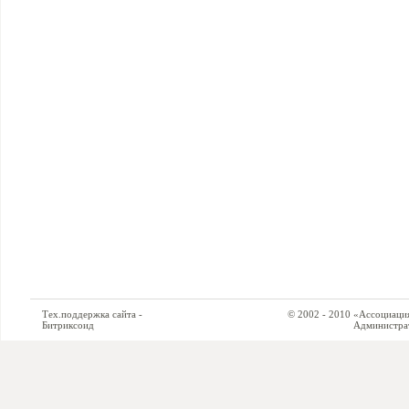
Тех.поддержка сайта -
© 2002 - 2010 «Ассоциация си
Битриксоид
Администратор