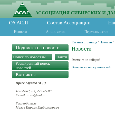
АССОЦИАЦИЯ СИБИРСКИХ И ДА
Об АСДГ
Состав Ассоциации
На
Новости
Анонс актов
Перечень актов
Главная страница
/
Новости
/
Подписка на новости
Новости
Элемент не найден!
Расширенный поиск
Возврат к списку новостей
новостей
Контакты
Пресс-служба АСДГ
Телефон:(383) 223-85-00
E-mail: press@asdg.ru
Руководитель
Малов Кирилл Владимирович