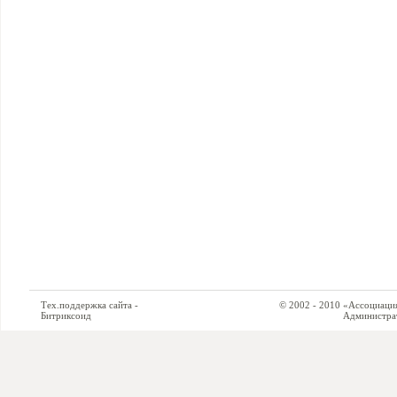
Тех.поддержка сайта -
© 2002 - 2010 «Ассоциация си
Битриксоид
Администратор