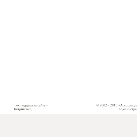
Тех.поддержка сайта -
© 2002 - 2010 «Ассоциация си
Битриксоид
Администратор