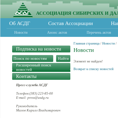
АССОЦИАЦИЯ СИБИРСКИХ И ДА
Об АСДГ
Состав Ассоциации
На
Новости
Анонс актов
Перечень актов
Главная страница
/
Новости
/
Подписка на новости
Новости
Элемент не найден!
Расширенный поиск
Возврат к списку новостей
новостей
Контакты
Пресс-служба АСДГ
Телефон:(383) 223-85-00
E-mail: press@asdg.ru
Руководитель
Малов Кирилл Владимирович