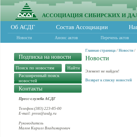
АССОЦИАЦИЯ СИБИРСКИХ И ДА
Об АСДГ
Состав Ассоциации
На
Новости
Анонс актов
Перечень актов
Главная страница
/
Новости
/
Подписка на новости
Новости
Элемент не найден!
Расширенный поиск
Возврат к списку новостей
новостей
Контакты
Пресс-служба АСДГ
Телефон:(383) 223-85-00
E-mail: press@asdg.ru
Руководитель
Малов Кирилл Владимирович