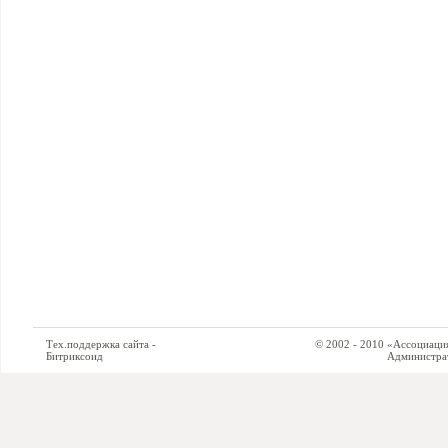
Тех.поддержка сайта -
© 2002 - 2010 «Ассоциация си
Битриксоид
Администратор