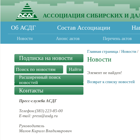
АССОЦИАЦИЯ СИБИРСКИХ И ДА
Об АСДГ
Состав Ассоциации
На
Новости
Анонс актов
Перечень актов
Главная страница
/
Новости
/
Подписка на новости
Новости
Элемент не найден!
Расширенный поиск
Возврат к списку новостей
новостей
Контакты
Пресс-служба АСДГ
Телефон:(383) 223-85-00
E-mail: press@asdg.ru
Руководитель
Малов Кирилл Владимирович