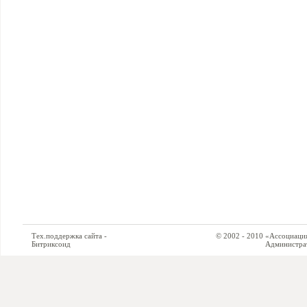
Тех.поддержка сайта -
© 2002 - 2010 «Ассоциация си
Битриксоид
Администратор