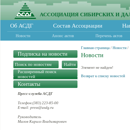
АССОЦИАЦИЯ СИБИРСКИХ И ДА
Об АСДГ
Состав Ассоциации
На
Новости
Анонс актов
Перечень актов
Главная страница
/
Новости
/
Подписка на новости
Новости
Элемент не найден!
Расширенный поиск
Возврат к списку новостей
новостей
Контакты
Пресс-служба АСДГ
Телефон:(383) 223-85-00
E-mail: press@asdg.ru
Руководитель
Малов Кирилл Владимирович