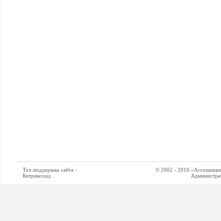
Тех.поддержка сайта -
© 2002 - 2010 «Ассоциация си
Битриксоид
Администратор