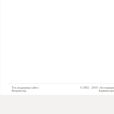
Тех.поддержка сайта -
© 2002 - 2010 «Ассоциация си
Битриксоид
Администратор