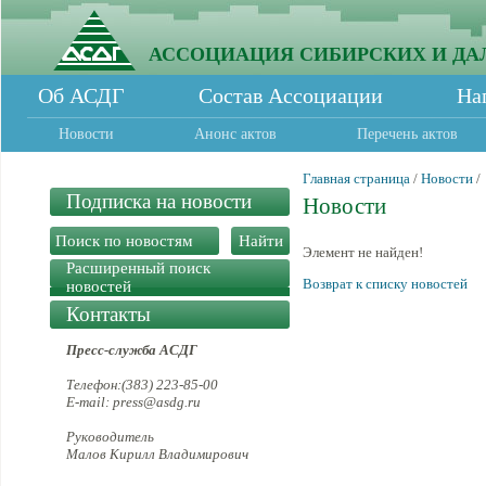
АССОЦИАЦИЯ СИБИРСКИХ И ДА
Об АСДГ
Состав Ассоциации
На
Новости
Анонс актов
Перечень актов
Главная страница
/
Новости
/
Подписка на новости
Новости
Элемент не найден!
Расширенный поиск
Возврат к списку новостей
новостей
Контакты
Пресс-служба АСДГ
Телефон:(383) 223-85-00
E-mail: press@asdg.ru
Руководитель
Малов Кирилл Владимирович