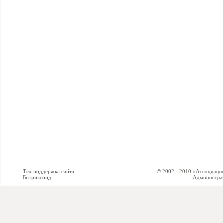
Тех.поддержка сайта -
© 2002 - 2010 «Ассоциация си
Битриксоид
Администратор