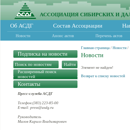
АССОЦИАЦИЯ СИБИРСКИХ И ДА
Об АСДГ
Состав Ассоциации
На
Новости
Анонс актов
Перечень актов
Главная страница
/
Новости
/
Подписка на новости
Новости
Элемент не найден!
Расширенный поиск
Возврат к списку новостей
новостей
Контакты
Пресс-служба АСДГ
Телефон:(383) 223-85-00
E-mail: press@asdg.ru
Руководитель
Малов Кирилл Владимирович