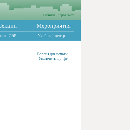
Главная
Карта сайта
Секции
Мероприятия
тели СЭР
Учебный центр
Версия для печати
Увеличить шрифт