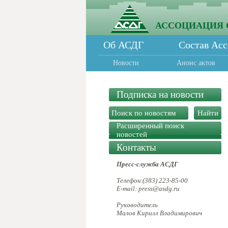
АССОЦИАЦИЯ 
Об АСДГ
Состав Ас
Новости
Анонс актов
Подписка на новости
Расширенный поиск
новостей
Контакты
Пресс-служба АСДГ
Телефон:(383) 223-85-00
E-mail: press@asdg.ru
Руководитель
Малов Кирилл Владимирович