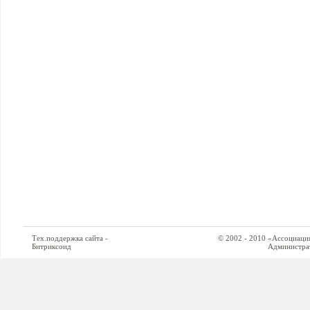
Тех.поддержка сайта -
© 2002 - 2010 «Ассоциация си
Битриксоид
Администратор