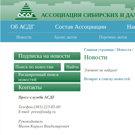
АССОЦИАЦИЯ СИБИРСКИХ И ДА
Об АСДГ
Состав Ассоциации
На
Новости
Анонс актов
Перечень актов
Главная страница
/
Новости
/
Подписка на новости
Новости
Элемент не найден!
Расширенный поиск
Возврат к списку новостей
новостей
Контакты
Пресс-служба АСДГ
Телефон:(383) 223-85-00
E-mail: press@asdg.ru
Руководитель
Малов Кирилл Владимирович