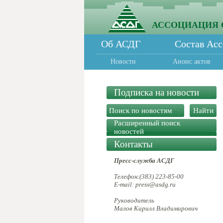
АССОЦИАЦИЯ 
Об АСДГ
Состав Ас
Новости
Анонс актов
Подписка на новости
Расширенный поиск
новостей
Контакты
Пресс-служба АСДГ
Телефон:(383) 223-85-00
E-mail: press@asdg.ru
Руководитель
Малов Кирилл Владимирович