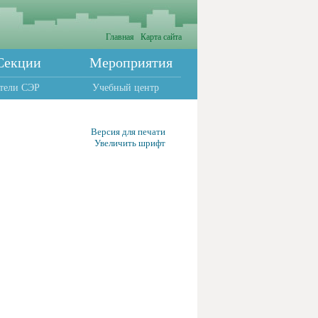
Главная
Карта сайта
Секции
Мероприятия
тели СЭР
Учебный центр
Версия для печати
Увеличить шрифт