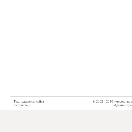
Тех.поддержка сайта -
© 2002 - 2010 «Ассоциация си
Битриксоид
Администратор