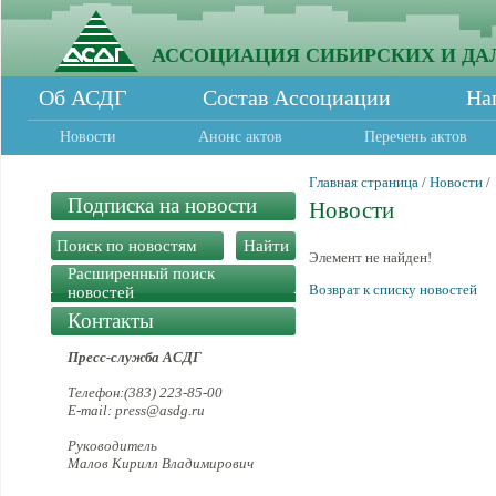
АССОЦИАЦИЯ СИБИРСКИХ И ДА
Об АСДГ
Состав Ассоциации
На
Новости
Анонс актов
Перечень актов
Главная страница
/
Новости
/
Подписка на новости
Новости
Элемент не найден!
Расширенный поиск
Возврат к списку новостей
новостей
Контакты
Пресс-служба АСДГ
Телефон:(383) 223-85-00
E-mail: press@asdg.ru
Руководитель
Малов Кирилл Владимирович