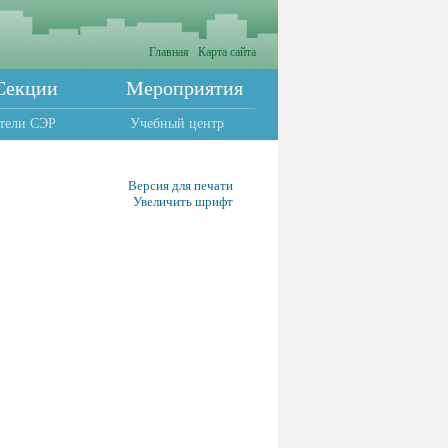
Главная
Карта сайта
Секции
Мероприятия
тели СЭР
Учебный центр
Версия для печати
Увеличить шрифт