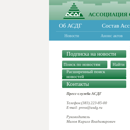
АССОЦИАЦИЯ 
Об АСДГ
Состав Ас
Новости
Анонс актов
Подписка на новости
Расширенный поиск
новостей
Контакты
Пресс-служба АСДГ
Телефон:(383) 223-85-00
E-mail: press@asdg.ru
Руководитель
Малов Кирилл Владимирович