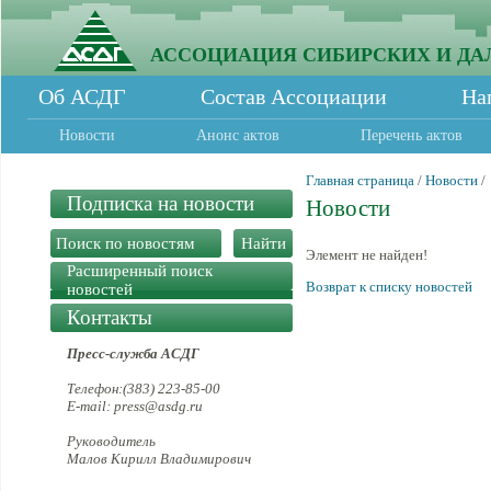
АССОЦИАЦИЯ СИБИРСКИХ И ДА
Об АСДГ
Состав Ассоциации
На
Новости
Анонс актов
Перечень актов
Главная страница
/
Новости
/
Подписка на новости
Новости
Элемент не найден!
Расширенный поиск
Возврат к списку новостей
новостей
Контакты
Пресс-служба АСДГ
Телефон:(383) 223-85-00
E-mail: press@asdg.ru
Руководитель
Малов Кирилл Владимирович