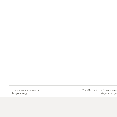
Тех.поддержка сайта -
© 2002 - 2010 «Ассоциация си
Битриксоид
Администратор