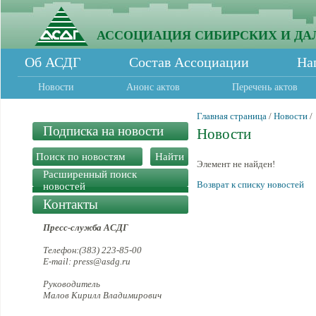
АССОЦИАЦИЯ СИБИРСКИХ И ДА
Об АСДГ
Состав Ассоциации
На
Новости
Анонс актов
Перечень актов
Главная страница
/
Новости
/
Подписка на новости
Новости
Элемент не найден!
Расширенный поиск
Возврат к списку новостей
новостей
Контакты
Пресс-служба АСДГ
Телефон:(383) 223-85-00
E-mail: press@asdg.ru
Руководитель
Малов Кирилл Владимирович