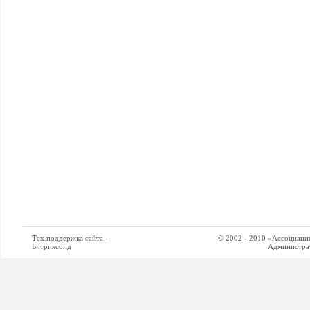
Тех.поддержка сайта -
© 2002 - 2010 «Ассоциация си
Битриксоид
Администратор