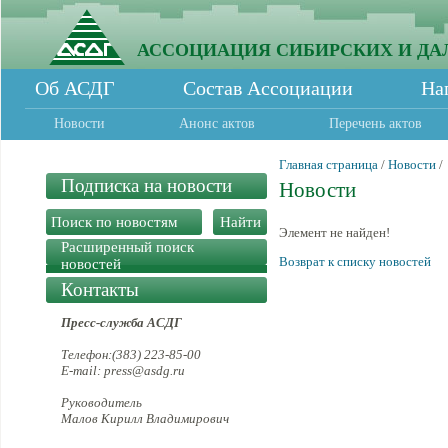
АССОЦИАЦИЯ СИБИРСКИХ И ДА
Об АСДГ
Состав Ассоциации
На
Новости
Анонс актов
Перечень актов
Главная страница
/
Новости
/
Подписка на новости
Новости
Элемент не найден!
Расширенный поиск
Возврат к списку новостей
новостей
Контакты
Пресс-служба АСДГ
Телефон:(383) 223-85-00
E-mail: press@asdg.ru
Руководитель
Малов Кирилл Владимирович