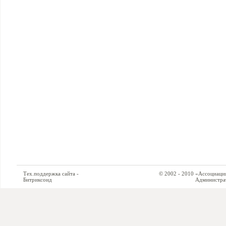
Тех.поддержка сайта -
© 2002 - 2010 «Ассоциация си
Битриксоид
Администратор