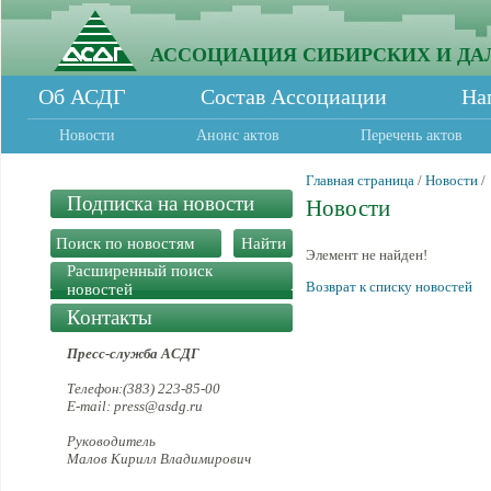
АССОЦИАЦИЯ СИБИРСКИХ И ДА
Об АСДГ
Состав Ассоциации
На
Новости
Анонс актов
Перечень актов
Главная страница
/
Новости
/
Подписка на новости
Новости
Элемент не найден!
Расширенный поиск
Возврат к списку новостей
новостей
Контакты
Пресс-служба АСДГ
Телефон:(383) 223-85-00
E-mail: press@asdg.ru
Руководитель
Малов Кирилл Владимирович