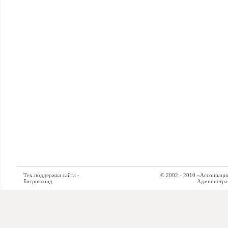
Тех.поддержка сайта -
© 2002 - 2010 «Ассоциация си
Битриксоид
Администратор