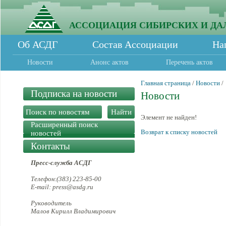
АССОЦИАЦИЯ СИБИРСКИХ И ДА
Об АСДГ
Состав Ассоциации
На
Новости
Анонс актов
Перечень актов
Главная страница
/
Новости
/
Подписка на новости
Новости
Элемент не найден!
Расширенный поиск
Возврат к списку новостей
новостей
Контакты
Пресс-служба АСДГ
Телефон:(383) 223-85-00
E-mail: press@asdg.ru
Руководитель
Малов Кирилл Владимирович