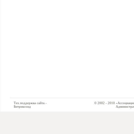
Тех.поддержка сайта -
© 2002 - 2010 «Ассоциация си
Битриксоид
Администратор