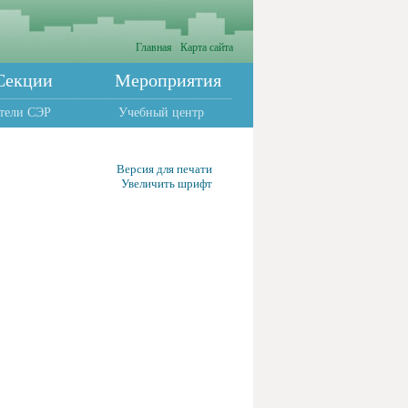
Главная
Карта сайта
Секции
Мероприятия
тели СЭР
Учебный центр
Версия для печати
Увеличить шрифт