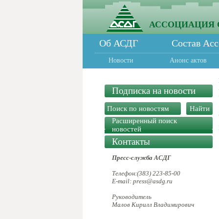
АССОЦИАЦИЯ 
Об АСДГ
Состав Ас
Новости
Анонс актов
Подписка на новости
Расширенный поиск
новостей
Контакты
Пресс-служба АСДГ
Телефон:(383) 223-85-00
E-mail: press@asdg.ru
Руководитель
Малов Кирилл Владимирович