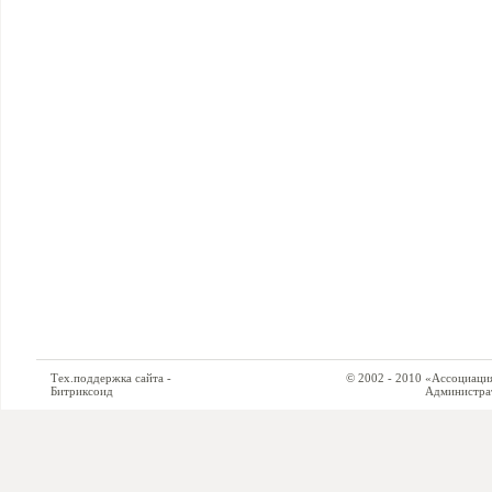
Тех.поддержка сайта -
© 2002 - 2010 «Ассоциация си
Битриксоид
Администратор