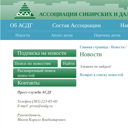
АССОЦИАЦИЯ СИБИРСКИХ И ДА
Об АСДГ
Состав Ассоциации
На
Новости
Анонс актов
Перечень актов
Главная страница
/
Новости
/
Подписка на новости
Новости
Элемент не найден!
Расширенный поиск
Возврат к списку новостей
новостей
Контакты
Пресс-служба АСДГ
Телефон:(383) 223-85-00
E-mail: press@asdg.ru
Руководитель
Малов Кирилл Владимирович