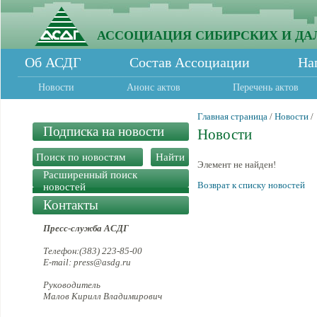
АССОЦИАЦИЯ СИБИРСКИХ И ДА
Об АСДГ
Состав Ассоциации
На
Новости
Анонс актов
Перечень актов
Главная страница
/
Новости
/
Подписка на новости
Новости
Элемент не найден!
Расширенный поиск
Возврат к списку новостей
новостей
Контакты
Пресс-служба АСДГ
Телефон:(383) 223-85-00
E-mail: press@asdg.ru
Руководитель
Малов Кирилл Владимирович