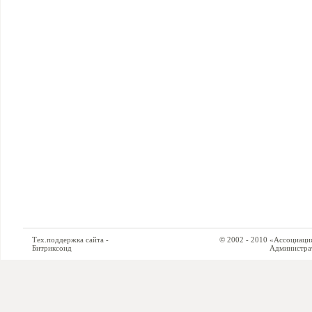
Тех.поддержка сайта -
© 2002 - 2010 «Ассоциация си
Битриксоид
Администратор