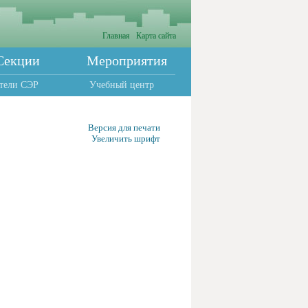
Главная
Карта сайта
Секции
Мероприятия
тели СЭР
Учебный центр
Версия для печати
Увеличить шрифт