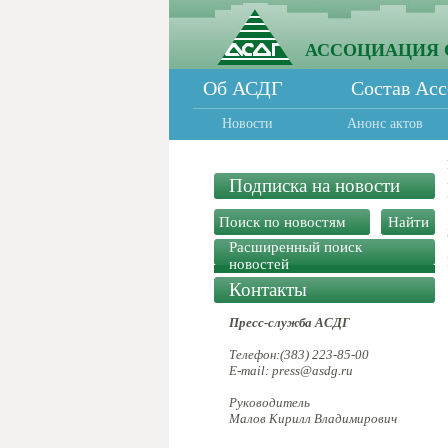
АССОЦИАЦИЯ 
Об АСДГ
Состав Ас
Новости
Анонс актов
Подписка на новости
Расширенный поиск
новостей
Контакты
Пресс-служба АСДГ
Телефон:(383) 223-85-00
E-mail: press@asdg.ru
Руководитель
Малов Кирилл Владимирович