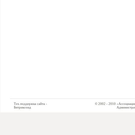
Тех.поддержка сайта -
© 2002 - 2010 «Ассоциация си
Битриксоид
Администратор