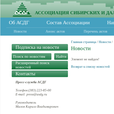
АССОЦИАЦИЯ СИБИРСКИХ И ДА
Об АСДГ
Состав Ассоциации
На
Новости
Анонс актов
Перечень актов
Главная страница
/
Новости
/
Подписка на новости
Новости
Элемент не найден!
Расширенный поиск
Возврат к списку новостей
новостей
Контакты
Пресс-служба АСДГ
Телефон:(383) 223-85-00
E-mail: press@asdg.ru
Руководитель
Малов Кирилл Владимирович