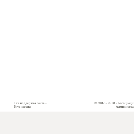
Тех.поддержка сайта -
© 2002 - 2010 «Ассоциация си
Битриксоид
Администратор