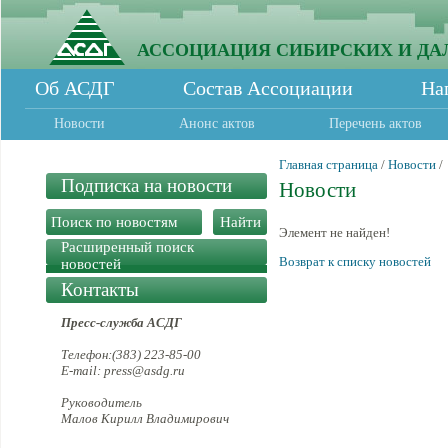
АССОЦИАЦИЯ СИБИРСКИХ И ДА
Об АСДГ
Состав Ассоциации
На
Новости
Анонс актов
Перечень актов
Главная страница
/
Новости
/
Подписка на новости
Новости
Элемент не найден!
Расширенный поиск
Возврат к списку новостей
новостей
Контакты
Пресс-служба АСДГ
Телефон:(383) 223-85-00
E-mail: press@asdg.ru
Руководитель
Малов Кирилл Владимирович