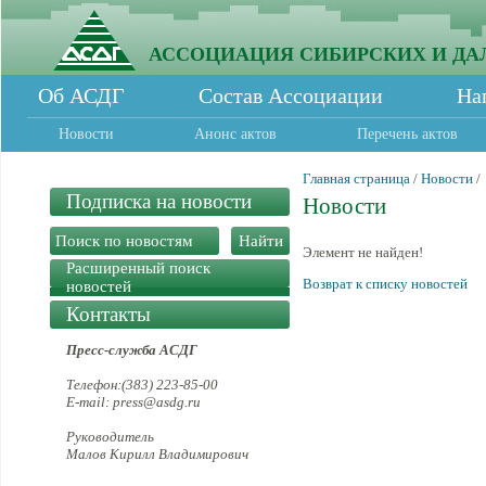
АССОЦИАЦИЯ СИБИРСКИХ И ДА
Об АСДГ
Состав Ассоциации
На
Новости
Анонс актов
Перечень актов
Главная страница
/
Новости
/
Подписка на новости
Новости
Элемент не найден!
Расширенный поиск
Возврат к списку новостей
новостей
Контакты
Пресс-служба АСДГ
Телефон:(383) 223-85-00
E-mail: press@asdg.ru
Руководитель
Малов Кирилл Владимирович