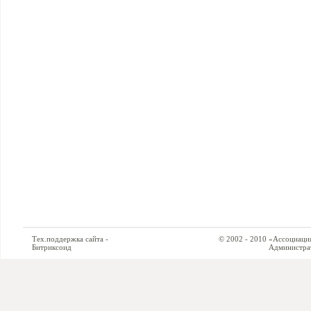
Тех.поддержка сайта -
© 2002 - 2010 «Ассоциация си
Битриксоид
Администратор