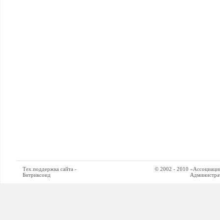
Тех.поддержка сайта -
© 2002 - 2010 «Ассоциация си
Битриксоид
Администратор