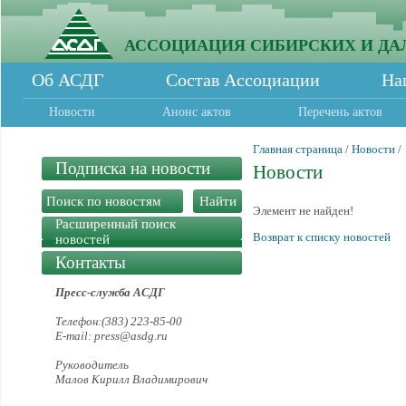
АССОЦИАЦИЯ СИБИРСКИХ И ДА
Об АСДГ
Состав Ассоциации
На
Новости
Анонс актов
Перечень актов
Главная страница
/
Новости
/
Подписка на новости
Новости
Элемент не найден!
Расширенный поиск
Возврат к списку новостей
новостей
Контакты
Пресс-служба АСДГ
Телефон:(383) 223-85-00
E-mail: press@asdg.ru
Руководитель
Малов Кирилл Владимирович