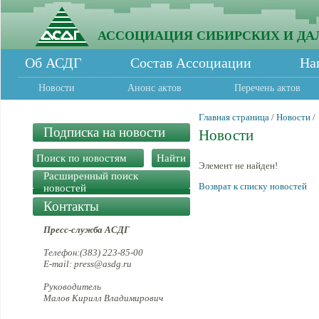
АССОЦИАЦИЯ СИБИРСКИХ И ДА
Об АСДГ
Состав Ассоциации
На
Новости
Анонс актов
Перечень актов
Главная страница
/
Новости
/
Подписка на новости
Новости
Элемент не найден!
Расширенный поиск
Возврат к списку новостей
новостей
Контакты
Пресс-служба АСДГ
Телефон:(383) 223-85-00
E-mail: press@asdg.ru
Руководитель
Малов Кирилл Владимирович