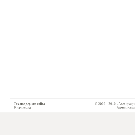
Тех.поддержка сайта -
© 2002 - 2010 «Ассоциация си
Битриксоид
Администратор