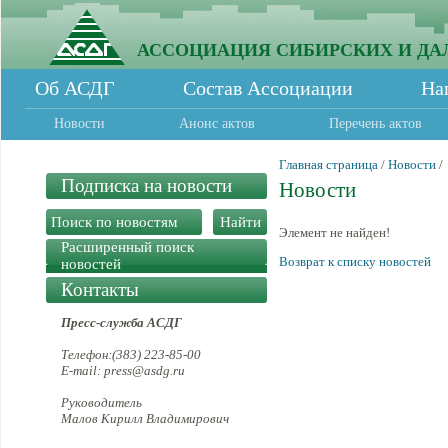
АССОЦИАЦИЯ СИБИРСКИХ И ДА
Об АСДГ
Состав Ассоциации
На
Новости
Анонс актов
Перечень актов
Главная страница
/
Новости
/
Подписка на новости
Новости
Элемент не найден!
Расширенный поиск
Возврат к списку новостей
новостей
Контакты
Пресс-служба АСДГ
Телефон:(383) 223-85-00
E-mail: press@asdg.ru
Руководитель
Малов Кирилл Владимирович