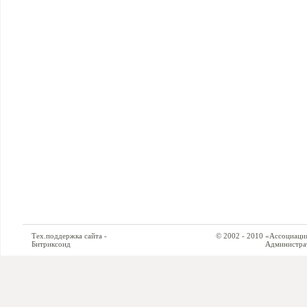
Тех.поддержка сайта -
© 2002 - 2010 «Ассоциация си
Битриксоид
Администратор