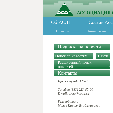
АССОЦИАЦИЯ 
Об АСДГ
Состав Ас
Новости
Анонс актов
Подписка на новости
Расширенный поиск
новостей
Контакты
Пресс-служба АСДГ
Телефон:(383) 223-85-00
E-mail: press@asdg.ru
Руководитель
Малов Кирилл Владимирович