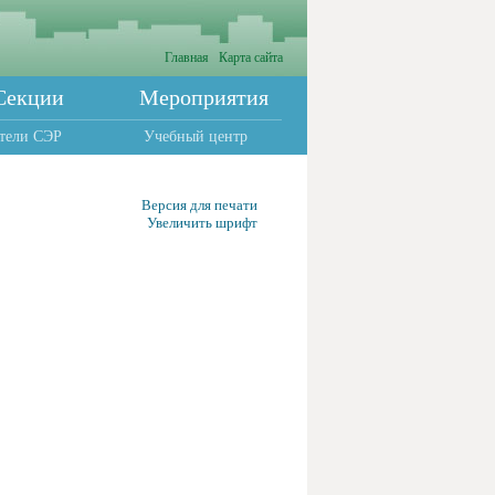
Главная
Карта сайта
Секции
Мероприятия
тели СЭР
Учебный центр
Версия для печати
Увеличить шрифт