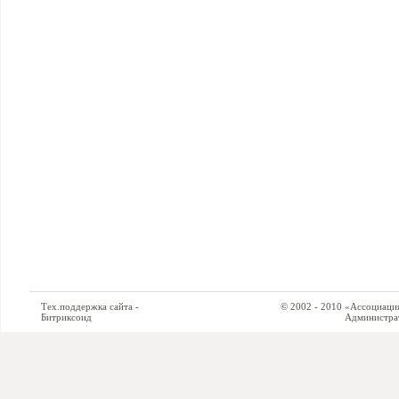
Тех.поддержка сайта -
© 2002 - 2010 «Ассоциация си
Битриксоид
Администратор