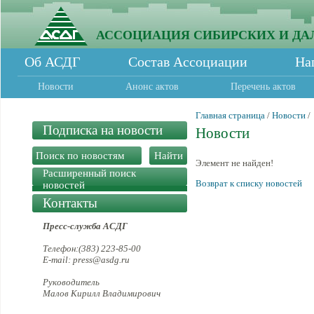
АССОЦИАЦИЯ СИБИРСКИХ И ДА
Об АСДГ
Состав Ассоциации
На
Новости
Анонс актов
Перечень актов
Главная страница
/
Новости
/
Подписка на новости
Новости
Элемент не найден!
Расширенный поиск
Возврат к списку новостей
новостей
Контакты
Пресс-служба АСДГ
Телефон:(383) 223-85-00
E-mail: press@asdg.ru
Руководитель
Малов Кирилл Владимирович